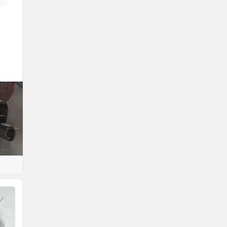
永劫无间手游辅助
元梦之