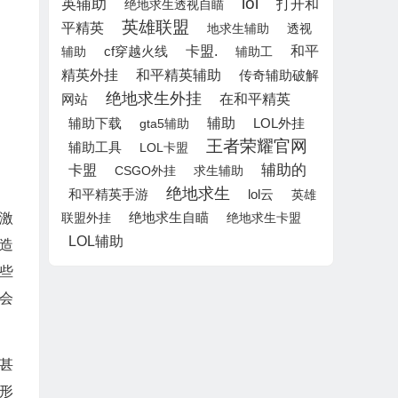
lol
英辅助
打开和
绝地求生透视自瞄
英雄联盟
平精英
地求生辅助
透视
卡盟.
和平
辅助
cf穿越火线
辅助工
和平精英辅助
精英外挂
传奇辅助破解
绝地求生外挂
在和平精英
网站
辅助
辅助下载
LOL外挂
gta5辅助
王者荣耀官网
辅助工具
LOL卡盟
辅助的
卡盟
CSGO外挂
求生辅助
绝地求生
lol云
和平精英手游
英雄
绝地求生自瞄
激
联盟外挂
绝地求生卡盟
LOL辅助
造
些
会
甚
形