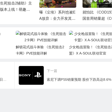
《尘埃》系列也被E
就怕比 《COD19》英
IndieWorld独立
放弃：全力开发其他
国首周销量超《COD
布会：印度风叙
赛车游戏
先锋》92%
烹饪游戏《Venb
S版明年春上线
解锁花式战斗体验 《生死狙击2
少女枪战冒险！《生死狙击
卡网》PVE技能详解
盟》X A-SOUL联动官宣
下一篇
《GT7》公布30分钟PS5实机视频 3月4日正式发售
索尼下调PS5销量预期 股价下跌高达8.6%