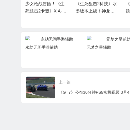
险！《生
《生死狙击2科技》水
《生死狙击2辅助》主
X A-S
墨版本上线！神龙出
题版本上线！萌趣对
曝
宣
世定乾坤 玻璃卡盟
决嗨翻天：钻石卡盟
A
永劫无间手游辅助
元梦之星辅助
上一篇