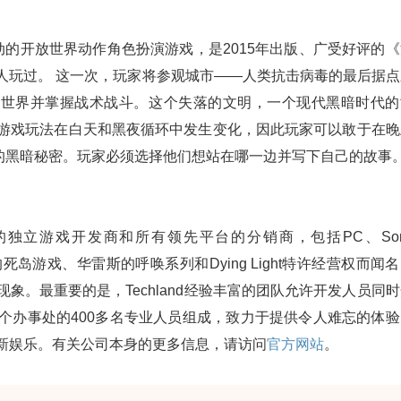
动的开放世界动作角色扮演游戏，是2015年出版、广受好评的《
万人玩过。 这一次，玩家将参观城市——人类抗击病毒的最后据点
放世界并掌握战术战斗。这个失落的文明，一个现代黑暗时代的
 游戏玩法在白天和黑夜循环中发生变化，因此玩家可以敢于在晚
的黑暗秘密。玩家必须选择他们想站在哪一边并写下自己的故事
是著名的独立游戏开发商和所有领先平台的分销商，包括PC、So
d以最初的死岛游戏、华雷斯的呼唤系列和Dying Light特许经营权而闻
现象。最重要的是，Techland经验丰富的团队允许开发人员同
三个办事处的400多名专业人员组成，致力于提供令人难忘的体验
行创新娱乐。有关公司本身的更多信息，请访问
官方网站
。