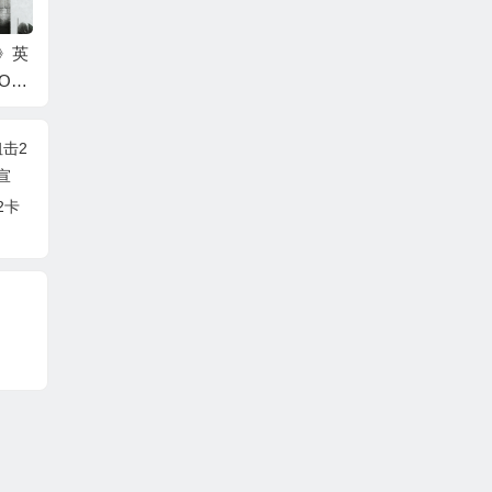
游戏发
《ONI鬼族武者立志
事类
传》新预告：3月9日
a》N
登陆NS平台
2卡