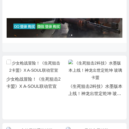
少女枪战冒险！《生死狙击2
卡盟》X A-SOUL联动官宣
《生死狙击2科技》水墨版本
上线！神龙出世定乾坤 玻璃
卡盟