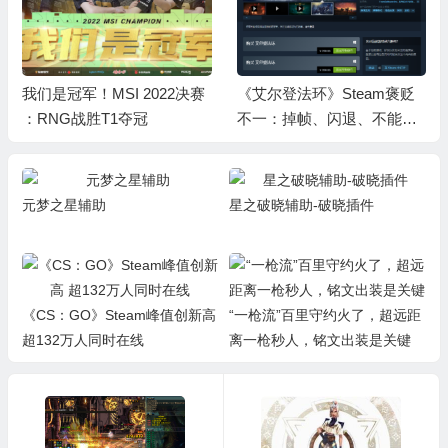
我们是冠军！MSI 2022决赛
《艾尔登法环》Steam褒贬
：RNG战胜T1夺冠
不一：掉帧、闪退、不能用
手柄
元梦之星辅助
星之破晓辅助-破晓插件
《CS：GO》Steam峰值创新高
“一枪流”百里守约火了，超远距
超132万人同时在线
离一枪秒人，铭文出装是关键