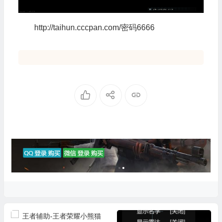
http://taihun.cccpan.com/密码6666